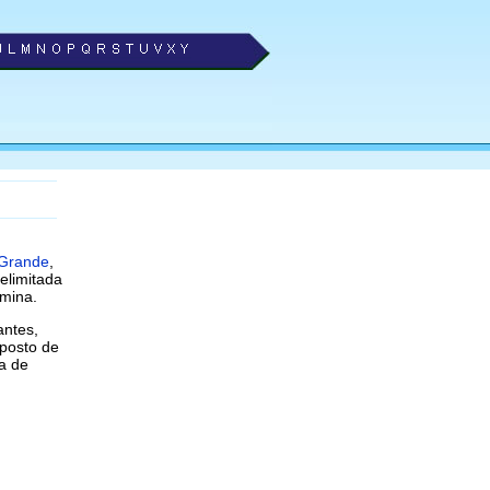
 Grande
,
elimitada
rmina.
antes,
 posto de
za de