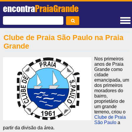
encontra
PraiaGrande
Clube de Praia São Paulo na Praia
Grande
Nos primeiros
anos de Praia
Grande como
cidade
emancipada, um
dos primeiros
moradores do
bairro,
proprietário de
um grande
terreno, criou o
Clube de Praia
São Paulo
a
partir da divisão da área.