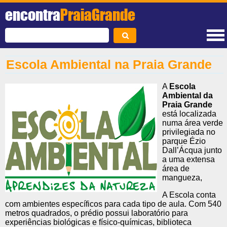
encontra
PraiaGrande
Escola Ambiental na Praia Grande
A
Escola
Ambiental da
Praia Grande
está localizada
numa área verde
privilegiada no
parque Ézio
Dall’Ácqua junto
a uma extensa
área de
mangueza,
A Escola conta
com ambientes específicos para cada tipo de aula. Com 540
metros quadrados, o prédio possui laboratório para
experiências biológicas e físico-químicas, biblioteca